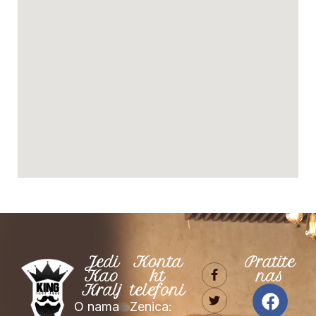
Jedi
Konta
Pratite
Kao
kt
nas
Kralj
telefoni
O nama
Zenica: